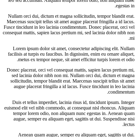
leo sed accumsan. Aliquam tempor lorem odio, non aliquam nunc
egestas in.
Nullam orci dui, dictum et magna sollicitudin, tempor blandit erat.
Maecenas suscipit tellus sit amet augue placerat fringilla a id lacus.
Fusce tincidunt in leo lacinia condimentum. Donec placerat, orci vel
consequat mattis, sapien lacus pretium mi, sed lacinia dolor nibh non
mi.
Lorem ipsum dolor sit amet, consectetur adipiscing elit. Nullam
facilisis at turpis eu faucibus. In dignissim, enim eu ornare aliquet,
metus ex tempor neque, sit amet efficitur turpis lorem et odio.
Donec placerat, orci vel consequat mattis, sapien lacus pretium mi,
sed lacinia dolor nibh non mi. Nullam orci dui, dictum et magna
sollicitudin, tempor blandit erat. Maecenas suscipit tellus sit amet
augue placerat fringilla a id lacus. Fusce tincidunt in leo lacinia
condimentum.
Duis et tellus imperdiet, lacinia risus id, tincidunt ipsum. Integer
euismod elit vel nibh commodo, at consequat nisl rhoncus. Aliquam
tempor lorem odio, non aliquam nunc egestas in. Aenean quam
augue, semper eu aliquam eget, sagittis ut dui. Suspendisse nisi
lectus.
Aenean quam augue, semper eu aliquam eget, sagittis ut dui.