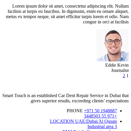
Lorem ipsum dolor sit amet, consectetur adipiscing elit. Nullam
facilisis at turpis eu faucibus. In dignissim, enim eu ornare aliquet,
metus ex tempor neque, sit amet efficitur turpis lorem et odio. Nam
congue in orci at facilisis
Eddie Kevin
Journalist
Posts
2
1
navigation
Smart Touch is an established Car Dent Repair Service in Dubai that
gives superior results, exceeding clients’ expectations.
PHONE
+971 50 1948887
+971 55 3448503
LOCATION
UAE:Dubai Al Qusais
Industrial area 3