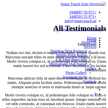
+971 50 1948887
+971 55 3448503
info@smart-touch.ae
All Testimonials
×
Home
Home
About US
Testimonials
Services
Paintless Dent Removal
Nullam orci dui, dictum et magna sollicitudin, tempor blandit erat.
Mobile Paint Repair
Maecenas suscipit tellus sit amet augue placerat fringilla a id lacus.
Car Paint Protection
Morbi viverra volutpat ex, id pellentesque felis volutpat eu. Etiam
International Hail Repair
mattis laoreet leo sed accumsan. Fusce tincidunt in leo lacinia
Gallery
condimentum.
Photo Gallery
Instagram feeds
Maecenas ultricies felis sit amet libero scelerisque, ut eleifend leo
Contacts
mattis. Aliquam porta facilisis metus. Pellentesque habitant morbi
tristique senectus et netus et malesuada fames ac turpis egestas.
0
Morbi viverra volutpat ex, id pellentesque felis volutpat eu. Duis et
tellus imperdiet, lacinia risus id, tincidunt ipsum. Integer euismod elit
vel nibh commodo, at consequat nisl rhoncus. Etiam mattis laoreet